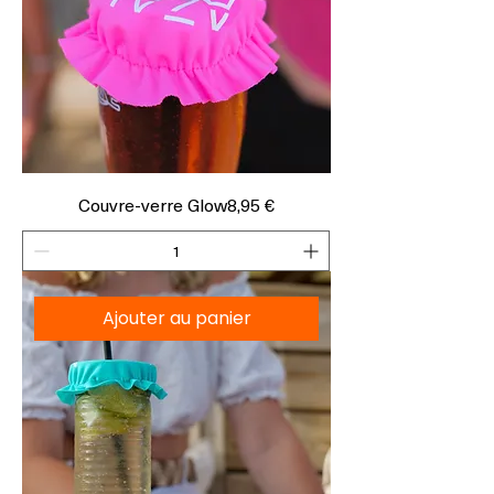
Prix
Couvre-verre Glow
8,95 €
Ajouter au panier