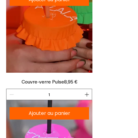
Prix
Couvre-verre Pulse
8,95 €
Ajouter au panier